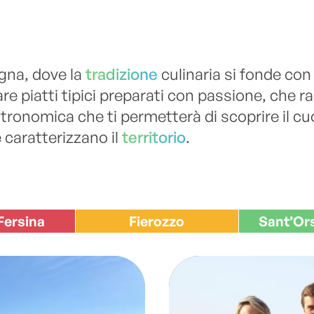
gna, dove la
tradizione
culinaria si fonde con
tare piatti tipici preparati con passione, che 
onomica che ti permetterà di scoprire il cuor
 caratterizzano il
territorio
.
Fersina
Fierozzo
Sant’Or