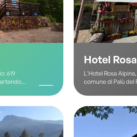
Hotel Rosa
lo: 619
L'Hotel Rosa Alpina,
Partendo
comune di Palù del F
ire le
per chi cerca relax 
autentico. Circonda
l’hotel combina l’ac
alpina con comfort