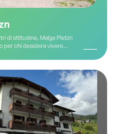
zn
i di altitudine, Malga Pletzn
co per chi desidera vivere
 tra panorami mozzafiato,
 sapori genuini. Situata nel
Mòcheni, questa malga è il
onnettersi con la natura e
tà della montagna.