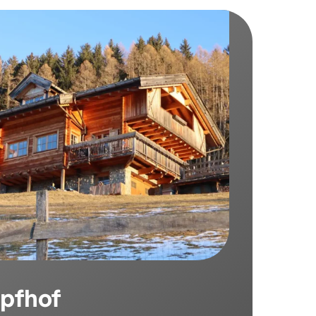
ca momenti di pace e
familiari, circondati dalla
a e da paesaggi mozzafiato.
opfhof