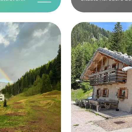
forestale
salvaguardia del terr
, circa 45
delle tradizioni seco
e adatto a
allevamento sono al c
lga Pec,
ogni gesto quotidia
oseguendo,
l'ambiente montano e
stalta
Alpina, una razza bo
pletare un
estinzione.
al punto di
 arrivare in
o della