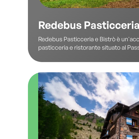
Redebus Pasticceria
Redebus Pasticceria e Bistrò è un'ac
pasticceria e ristorante situato al Pas
Redebus, un luogo perfetto per chi c
angolo di tranquillità nel cuore delle D
Questo locale, che si trova lungo la s
collega la Valle del Fersina all'Altopian
ideale per chi vuole gustare piatti tipic
preparati con passione in un ambiente
e accogliente.