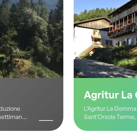
Agritur L
nduzione
L’Agritur La Gemma si
 settimana.
Sant’Orsola Terme, 
miglia, il
della Valle dei Moche
sata su
catena montuosa de