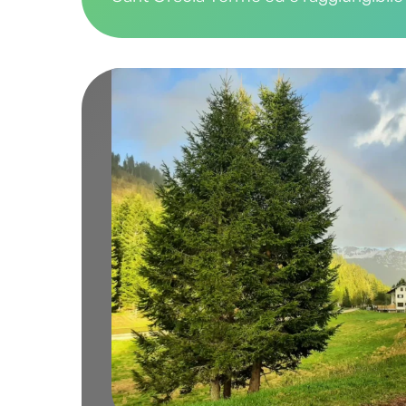
un sentiero panoramico o una strada 
che parte da Passo del Redebus (3 km
minuti a piedi). Il percorso, asfaltato 
biciclette e passeggini, passa per Ma
ideale per una pausa ristoratrice. Pr
è possibile raggiungere il Dosso di Co
(quasi 2000 metri di altitudine) e com
suggestivo giro ad anello per tornare 
partenza. Durante l’estate, è possibile
auto previa prenotazione tramite il sit
malga o telefonicamente.