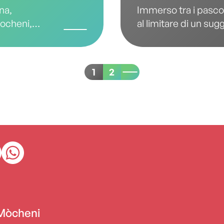
na,
Immerso tra i pascoli
Mocheni,
al limitare di un sugg
ferimento
trova l’Agritur Klopf
esto pub-
interamente in legn
i e
bioedilizia e nel risp
1
2
iviale,
Qui, la natura incont
 meglio
incontrano per offri
rigenerante.
 Mòcheni