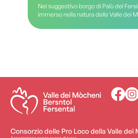
Nel suggestivo borgo di Palù del Fersi
immerso nella natura della Valle dei 
Palai Bier rappresenta un punto di ri
per chi cerca autenticità e gusto. Qu
birrificio accoglie ogni giorno resident
visitatori in un’atmosfera calda e conv
dove è possibile rilassarsi e godersi il
della tradizione trentina.
Consorzio delle Pro Loco della Valle dei
Associazione senza scopo di lucro