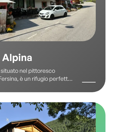
 Alpina
 situato nel pittoresco
ersina, è un rifugio perfetto
e avventura in un ambiente
to da paesaggi mozzafiato,
coglienza della tradizione
 moderni.