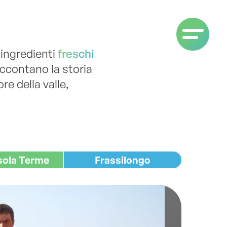
 ingredienti
freschi
raccontano la storia
e della valle,
sola Terme
Frassilongo