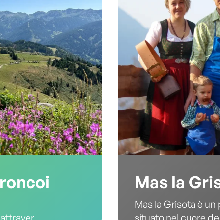
roncoi
Mas la Gri
Mas la Grisota è un
 attraverso
situato nel cuore de