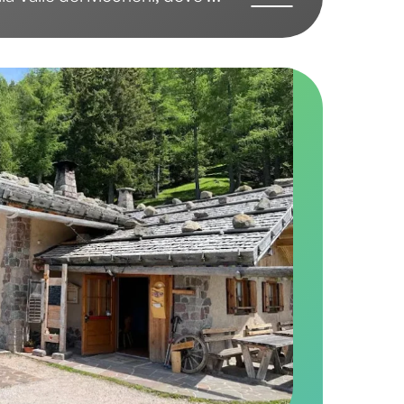
itorio e la valorizzazione
lari di caseificazione e
entro di ogni attività. Qui,
no è un atto di amore verso
 la tutela della Grigio
vina autoctona a rischio di