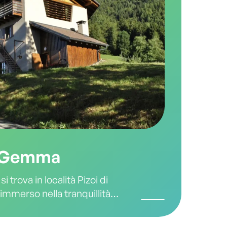
a Gemma
 trova in località Pizoi di
immerso nella tranquillità
ni, lungo le pendici della
l Lagorai. Questo luogo è