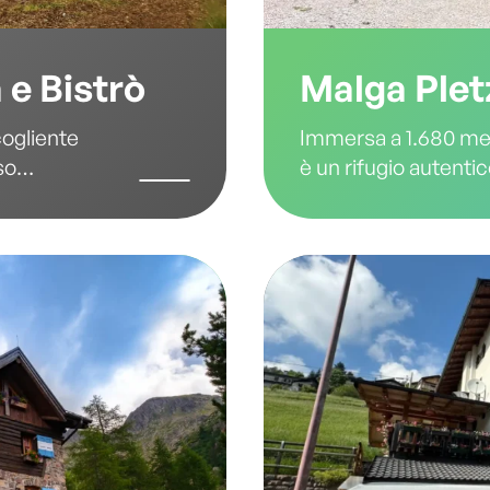
 e Bistrò
Malga Plet
cogliente
Immersa a 1.680 metr
so
è un rifugio autenti
erca un
un’esperienza unica
olomiti.
tradizioni montane e
trada che
cuore della Val dei 
o di Piné, è
luogo ideale per ric
i e dolci
godersi la tranquilli
 familiare