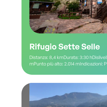
Rifugio Sette Selle
Distanza: 8,4 kmDurata: 3:30 hDislivel
mPunto più alto: 2.014 mIndicazioni: 
dal parcheggio in località Frotten segu
indicazioni per Rifugio Sette Selle