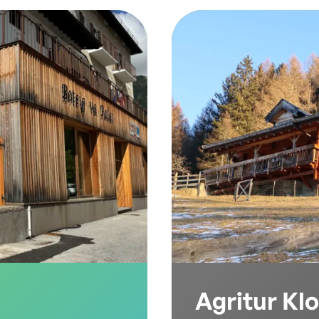
ne,
l’ideale per chi cer
, mais e
serenità con amici o 
allevato
natura incontaminat
i della
liera corta
Agritur Kl