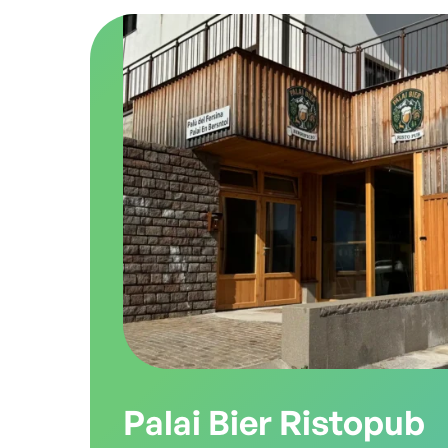
ingredienti di produzione propria: car
affettati, verdure, piccoli frutti, frutta
patate. Ciò che non viene coltivato o 
direttamente viene acquistato da mas
Valle dei Mòcheni, nel rispetto della fi
e della qualità.
Palai Bier Ristopub