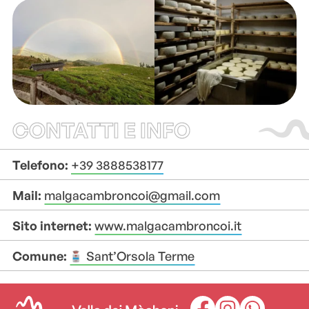
CONTATTI E INFO
Telefono:
+39 3888538177
Mail:
malgacambroncoi@gmail.com
Sito internet:
www.malgacambroncoi.it
Comune:
Sant’Orsola Terme
+
+
–
–