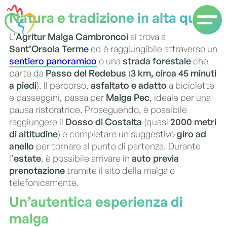
Natura e tradizione in alta quota
L’
Agritur Malga Cambroncoi
si trova a
Sant’Orsola Terme
ed è raggiungibile attraverso un
sentiero panoramico
o una
strada forestale
che
parte da
Passo del Redebus
(
3 km, circa 45 minuti
a piedi
). Il percorso,
asfaltato e adatto
a biciclette
e passeggini, passa per
Malga Pec
, ideale per una
pausa ristoratrice. Proseguendo, è possibile
raggiungere il
Dosso di Costalta
(quasi
2000 metri
di altitudine
) e completare un suggestivo
giro ad
anello
per tornare al punto di partenza. Durante
l’
estate
, è possibile arrivare in
auto previa
prenotazione
tramite il sito della malga o
telefonicamente.
Un’autentica esperienza di
malga