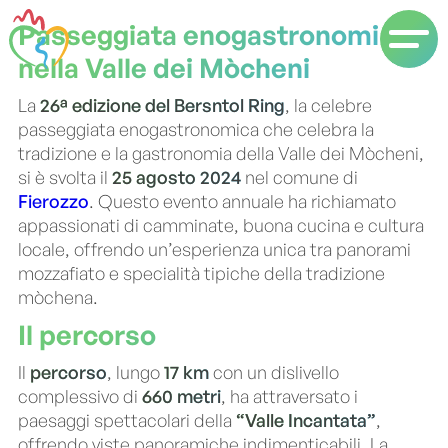
Passeggiata enogastronomica
nella Valle dei Mòcheni
La
26ª edizione del Bersntol Ring
, la celebre
passeggiata enogastronomica che celebra la
tradizione e la gastronomia della Valle dei Mòcheni,
si è svolta il
25 agosto 2024
nel comune di
Fierozzo
. Questo evento annuale ha richiamato
appassionati di camminate, buona cucina e cultura
locale, offrendo un’esperienza unica tra panorami
mozzafiato e specialità tipiche della tradizione
mòchena.
Il percorso
Il
percorso
, lungo
17 km
con un dislivello
complessivo di
660 metri
, ha attraversato i
paesaggi spettacolari della
“Valle Incantata”
,
offrendo viste panoramiche indimenticabili. La