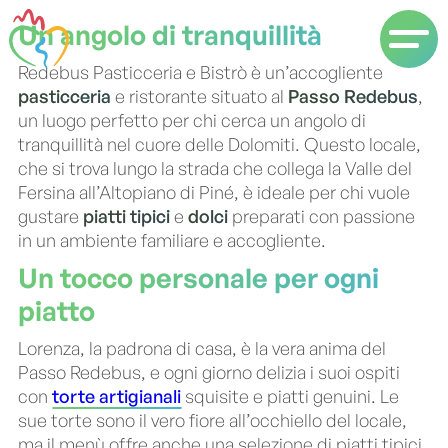
Un angolo di tranquillità
Redebus Pasticceria e Bistrò è un’accogliente
pasticceria
e ristorante situato al
Passo Redebus
,
un luogo perfetto per chi cerca un angolo di
tranquillità nel cuore delle Dolomiti. Questo locale,
che si trova lungo la strada che collega la Valle del
Fersina all’Altopiano di Piné, è ideale per chi vuole
gustare
piatti tipici
e
dolci
preparati con passione
in un ambiente familiare e accogliente.
Un tocco personale per ogni
piatto
Lorenza, la padrona di casa, è la vera anima del
Passo Redebus, e ogni giorno delizia i suoi ospiti
con
torte artigianali
squisite e piatti genuini. Le
sue torte sono il vero fiore all’occhiello del locale,
ma il menù offre anche una selezione di piatti tipici