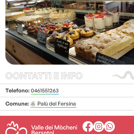
CONTATTI E INFO
Telefono:
0461551263
Comune:
Palù del Fersina
+
+
–
–