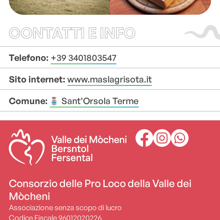
CONTATTI E INFO
Telefono:
+39 3401803547
Sito internet:
www.maslagrisota.it
Comune:
Sant’Orsola Terme
+
+
–
–
Consorzio delle Pro Loco della Valle dei
Mòcheni
Associazione senza scopo di lucro
Codice Fiscale 96012020226