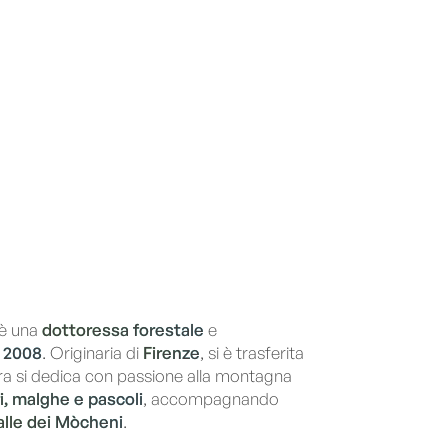
 è una
dottoressa forestale
e
l 2008
. Originaria di
Firenze
, si è trasferita
ora si dedica con passione alla montagna
i, malghe e pascoli
, accompagnando
alle dei Mòcheni
.