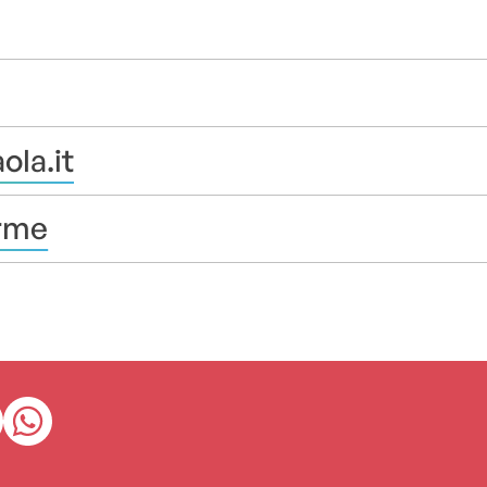
la.it
erme