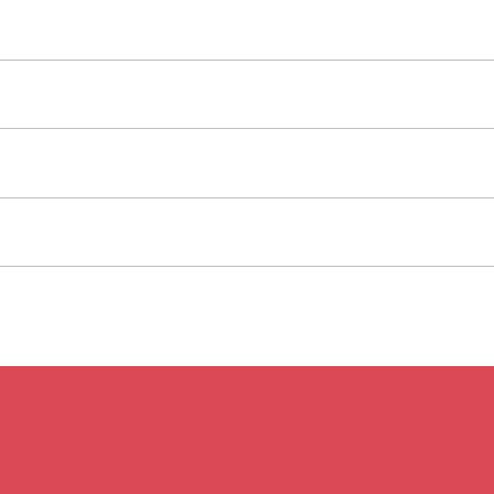
+
+
–
–