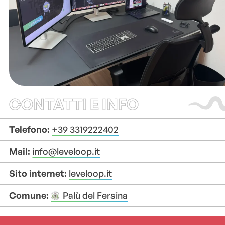
CONTATTI E INFO
Telefono:
+39 3319222402
Mail:
info@leveloop.it
Sito internet:
leveloop.it
Comune:
Palù del Fersina
+
+
–
–