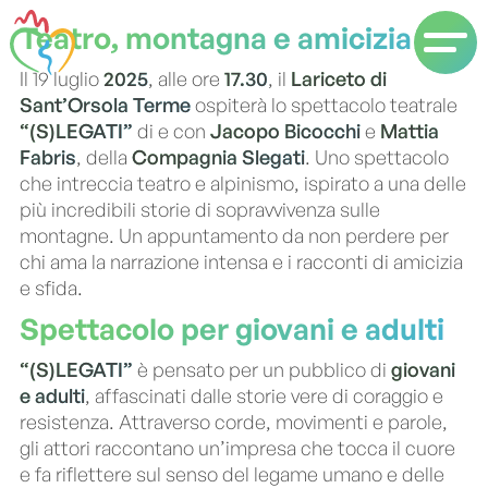
Teatro, montagna e amicizia
Il 19 luglio
2025
, alle ore
17.30
, il
Lariceto di
Sant’Orsola Terme
ospiterà lo spettacolo teatrale
“(S)LEGATI”
di e con
Jacopo Bicocchi
e
Mattia
Fabris
, della
Compagnia Slegati
. Uno spettacolo
che intreccia teatro e alpinismo, ispirato a una delle
più incredibili storie di sopravvivenza sulle
montagne. Un appuntamento da non perdere per
chi ama la narrazione intensa e i racconti di amicizia
e sfida.
Spettacolo per giovani e adulti
“(S)LEGATI”
è pensato per un pubblico di
giovani
e adulti
, affascinati dalle storie vere di coraggio e
resistenza. Attraverso corde, movimenti e parole,
gli attori raccontano un’impresa che tocca il cuore
e fa riflettere sul senso del legame umano e delle