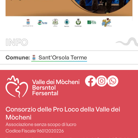
INFO
Comune:
Sant’Orsola Terme
Consorzio delle Pro Loco della Valle dei
Mòcheni
Associazione senza scopo di lucro
Codice Fiscale 96012020226