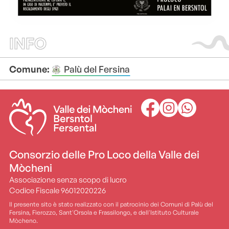
INFO
Comune:
Palù del Fersina
Consorzio delle Pro Loco della Valle dei
Mòcheni
Associazione senza scopo di lucro
Codice Fiscale 96012020226
Il presente sito è stato realizzato con il patrocinio dei Comuni di Palù del
Fersina, Fierozzo, Sant'Orsola e Frassilongo, e dell'Istituto Culturale
Mòcheno.