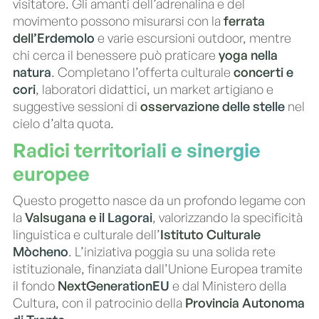
visitatore. Gli amanti dell’adrenalina e del
movimento possono misurarsi con la
ferrata
dell’Erdemolo
e varie escursioni outdoor, mentre
chi cerca il benessere può praticare
yoga nella
natura
. Completano l’offerta culturale
concerti e
cori
, laboratori didattici, un market artigiano e
suggestive sessioni di
osservazione delle stelle
nel
cielo d’alta quota.
Radici territoriali e sinergie
europee
Questo progetto nasce da un profondo legame con
la
Valsugana e il Lagorai
, valorizzando la specificità
linguistica e culturale dell’
Istituto Culturale
Mòcheno
. L’iniziativa poggia su una solida rete
istituzionale, finanziata dall’Unione Europea tramite
il fondo
NextGenerationEU
e dal Ministero della
Cultura, con il patrocinio della
Provincia Autonoma