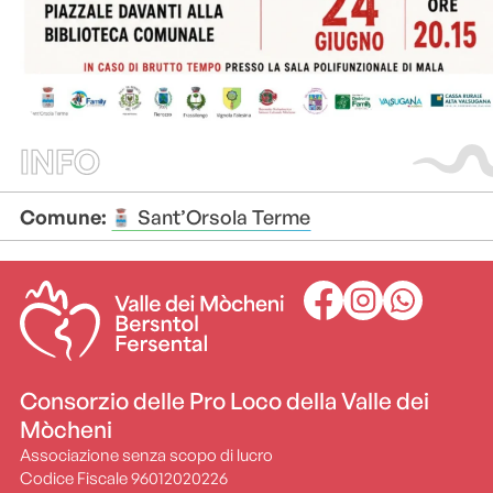
INFO
Comune:
Sant’Orsola Terme
Consorzio delle Pro Loco della Valle dei
Mòcheni
Associazione senza scopo di lucro
Codice Fiscale 96012020226