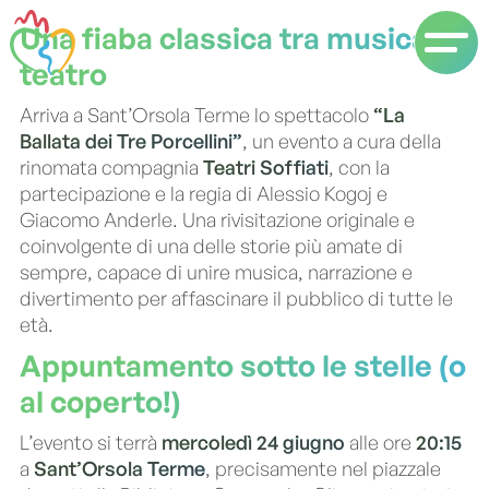
Una fiaba classica tra musica e
teatro
Arriva a Sant’Orsola Terme lo spettacolo
“La
Ballata dei Tre Porcellini”
, un evento a cura della
rinomata compagnia
Teatri Soffiati
, con la
partecipazione e la regia di Alessio Kogoj e
Giacomo Anderle. Una rivisitazione originale e
coinvolgente di una delle storie più amate di
sempre, capace di unire musica, narrazione e
divertimento per affascinare il pubblico di tutte le
età.
Appuntamento sotto le stelle (o
al coperto!)
L’evento si terrà
mercoledì 24 giugno
alle ore
20:15
a
Sant’Orsola Terme
, precisamente nel piazzale