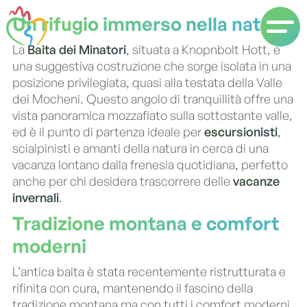
Un rifugio immerso nella natura
La
Baita dei Minatori
, situata a Knopnbolt Hott, è
una suggestiva costruzione che sorge isolata in una
posizione privilegiata, quasi alla testata della Valle
dei Mocheni. Questo angolo di tranquillità offre una
vista panoramica mozzafiato sulla sottostante valle,
ed è il punto di partenza ideale per
escursionisti
,
scialpinisti e amanti della natura in cerca di una
vacanza lontano dalla frenesia quotidiana, perfetto
anche per chi desidera trascorrere delle
vacanze
invernali
.
Tradizione montana e comfort
moderni
L’antica baita è stata recentemente ristrutturata e
rifinita con cura, mantenendo il fascino della
tradizione montana ma con tutti i comfort moderni.