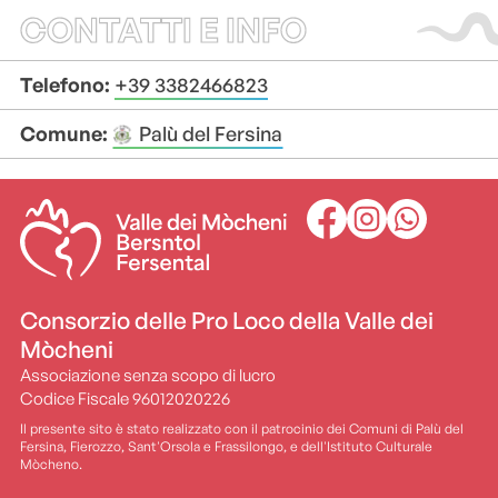
CONTATTI E INFO
Telefono:
+39 3382466823
Comune:
Palù del Fersina
+
+
–
–
Consorzio delle Pro Loco della Valle dei
Mòcheni
Associazione senza scopo di lucro
Codice Fiscale 96012020226
Il presente sito è stato realizzato con il patrocinio dei Comuni di Palù del
Fersina, Fierozzo, Sant'Orsola e Frassilongo, e dell'Istituto Culturale
Mòcheno.