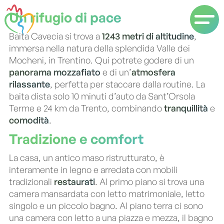
Un rifugio di pace
Baita Cavecia si trova a
1243 metri di altitudine
,
immersa nella natura della splendida Valle dei
Mocheni, in Trentino. Qui potrete godere di un
panorama mozzafiato
e di un’
atmosfera
rilassante
, perfetta per staccare dalla routine. La
baita dista solo 10 minuti d’auto da Sant’Orsola
Terme e 24 km da Trento, combinando
tranquillità
e
comodità
.
Tradizione e comfort
La casa, un antico maso ristrutturato, è
interamente in legno e arredata con mobili
tradizionali
restaurati
. Al primo piano si trova una
camera mansardata con letto matrimoniale, letto
singolo e un piccolo bagno. Al piano terra ci sono
una camera con letto a una piazza e mezza, il bagno