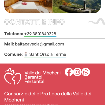
CONTATTI E INFO
Telefono:
+39 3801840228
Mail:
baitacavecia@gmail.com
Comune:
Sant’Orsola Terme
+
+
–
–
Consorzio delle Pro Loco della Valle dei
Mòcheni