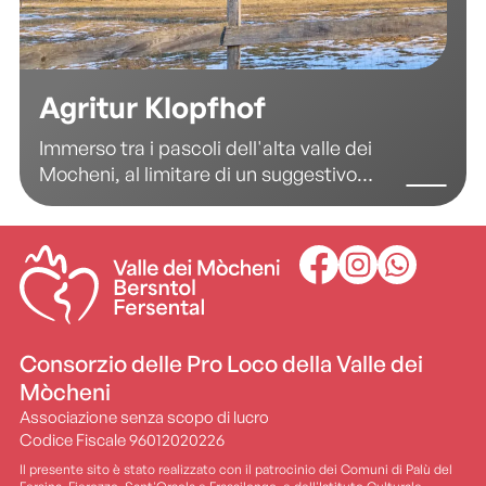
Agritur Klopfhof
Immerso tra i pascoli dell'alta valle dei
Mocheni, al limitare di un suggestivo
+
+
–
–
bosco di larici, si trova l’Agritur
Klopfhof, un’oasi di pace costruita
interamente in legno secondo le
tecniche della bioedilizia e nel rispetto
della tradizione locale. Qui, la natura
incontaminata e la sostenibilità si
incontrano per offrire un’esperienza
Consorzio delle Pro Loco della Valle dei
autentica e rigenerante.
Mòcheni
Associazione senza scopo di lucro
Codice Fiscale 96012020226
Il presente sito è stato realizzato con il patrocinio dei Comuni di Palù del