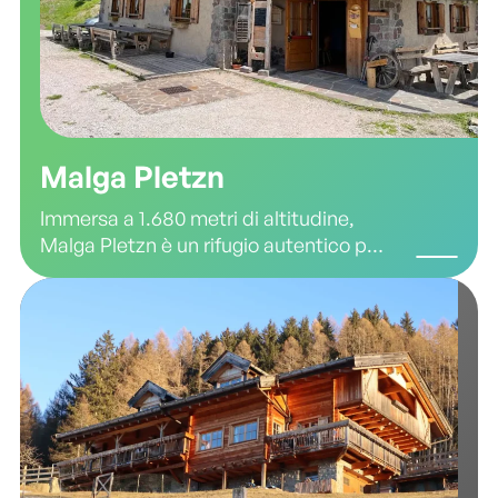
Malga Pletzn
Immersa a 1.680 metri di altitudine,
Malga Pletzn è un rifugio autentico per
chi desidera vivere un’esperienza
unica tra panorami mozzafiato,
tradizioni montane e sapori genuini.
Situata nel cuore della Val dei
Mòcheni, questa malga è il luogo
ideale per riconnettersi con la natura e
godersi la tranquillità della montagna.