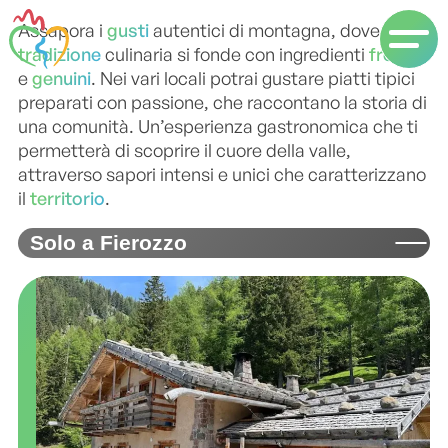
Assapora i
gusti
autentici di montagna, dove la
tradizione
culinaria si fonde con ingredienti
freschi
e
genuini
. Nei vari locali potrai gustare piatti tipici
preparati con passione, che raccontano la storia di
una comunità. Un’esperienza gastronomica che ti
permetterà di scoprire il cuore della valle,
attraverso sapori intensi e unici che caratterizzano
il
territorio
.
Solo a Fierozzo